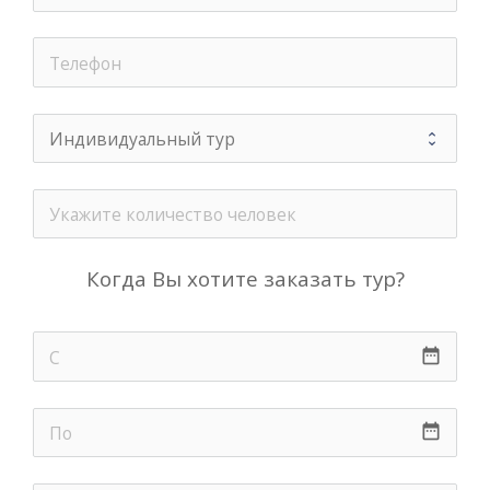
Когда Вы хотите заказать тур?
date_range
date_range