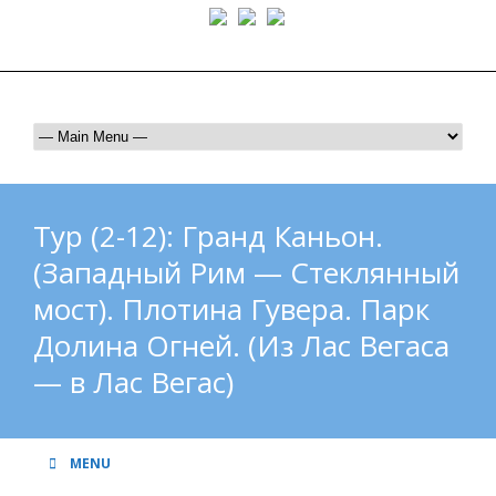
Тел: +1-310-490-4852 | e-mail: CLTravelusa@gmail.com
Тур (2-12): Гранд Каньон.
(Западный Рим — Стеклянный
мост). Плотина Гувера. Парк
Долина Огней. (Из Лас Вегаса
— в Лас Вегас)
MENU