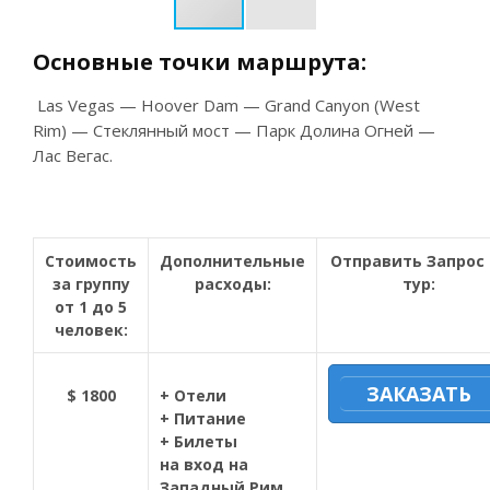
Основные
точки
маршрута
:
Las Vegas — Hoover Dam — Grand Canyon (West
Rim) — Стеклянный мост — Парк Долина Огней —
Лас Вегас.
Стоимость
Дополнительные
Отправить Запрос 
за группу
расходы:
тур:
от 1 до 5
человек:
ЗАКАЗАТЬ
$ 1800
+ Отели
+ Питание
+
Билеты
на вход на
Западный Рим