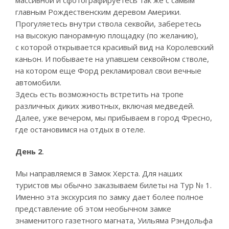
массивной и сфотографируетесь так же с самым
главным Рождественским деревом Америки.
Прогуляетесь внутри ствола секвойи, заберетесь
на высокую панорамную площадку (по желанию),
с которой открывается красивый вид на Королевский
каньон. И побываете на упавшем секвойном стволе,
на котором еще Форд рекламировал свои вечные
автомобили.
Здесь есть возможность встретить на тропе
различных диких животных, включая медведей.
Далее, уже вечером, мы прибываем в город Фресно,
где остановимся на отдых в отеле.
День 2
.
Мы направляемся в Замок Херста. Для наших
туристов мы обычно заказываем билеты на Тур № 1.
Именно эта экскурсия по замку дает более полное
представление об этом необычном замке
знаменитого газетного магната, Уильяма
Р
э
ндол
ь
фа