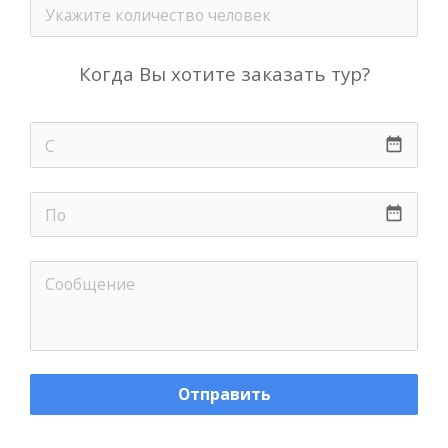
Когда Вы хотите заказать тур?
date_range
date_range
Отправить