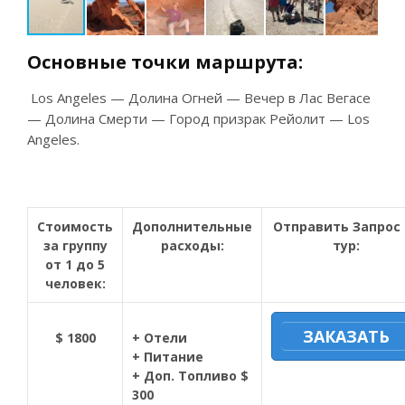
Основные
точки
маршрута
:
Los Angeles — Долина Огней — Вечер в Лас Вегасе
— Долина Смерти — Город призрак Рейолит — Los
Angeles.
Стоимость
Дополнительные
Отправить Запрос 
за группу
расходы:
тур:
от 1 до 5
человек:
ЗАКАЗАТЬ
$ 1800
+ Отели
+ Питание
+ Доп. Топливо $
300