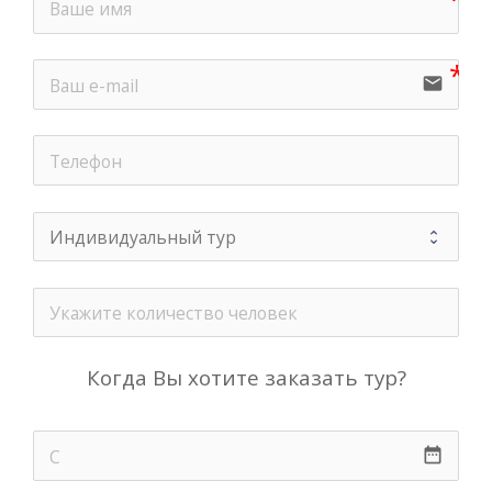
email
Когда Вы хотите заказать тур?
date_range