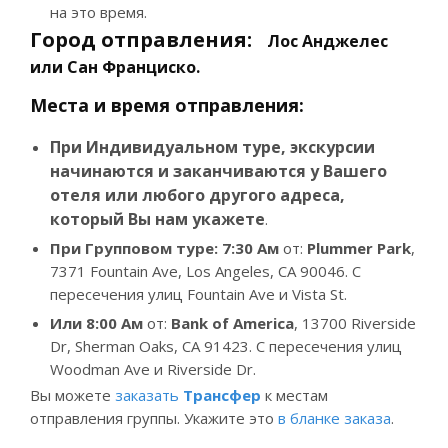
на это время.
Город отправления:
Лос Анджелес
или Сан Франциско.
Места и время отправления:
При Индивидуальном туре, экскурсии
начинаются и заканчиваются у Вашего
отеля или любого другого адреса,
который Вы нам укажете
.
При Групповом туре: 7:30
Ам
от:
Plummer Park
,
7371 Fountain Ave, Los Angeles, CA 90046. С
пересечения улиц Fountain Ave и Vista St.
Или
8:00
Ам
от:
Bank of America
, 13700 Riverside
Dr, Sherman Oaks, CA 91423. С пересечения улиц
Woodman Ave и Riverside Dr.
Вы можете
заказать
Трансфер
к местам
отправления группы. Укажите это
в бланке заказа
.