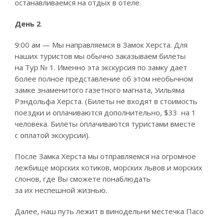
останавливаемся на отдых в отеле.
День 2
.
9:00 ам — Мы направляемся в Замок Херста. Для
наших туристов мы обычно заказываем билеты
на Тур № 1. Именно эта экскурсия по замку дает
более полное представление об этом необычном
замке знаменитого газетного магната, Уильяма
Р
э
ндол
ь
фа
Херста. (Билеты не входят в стоимость
поездки и оплачиваются дополнительно, $33 на 1
человека. Билеты оплачиваются туристами вместе
с оплатой экскурсии).
После Замка Херста мы отправляемся на огромное
лежбище морских котиков, морских львов и морских
слонов, где Вы сможете понаблюдать
за их неспешной жизнью.
Далее, наш путь лежит в винодельни местечка Пасо