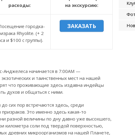
Клу
расходы:
на экскурсию:
Фот
ЗАКАЗАТЬ
Нов
Посещение городка-
израка Rhyolite. (+ 2
аса и $100 с группы).
ос-Анджелеса начинается в 7:00АМ —
 экзотических и таинственных мест на нашей
ворят что проживающие здесь издавна индейцы
ь духов и общаться с ними.
 до сих пор встречаются здесь, среди
призраков. Это именно здесь какая-то
мни разной величины по дну давно уже высохшего,
три километра соли под твердой поверхностью,
амых древних микроорганизмов на нашей Планете,