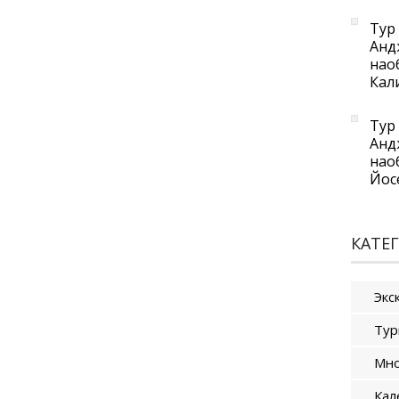
Тур 
Анд
нао
Кал
Тур 
Анд
нао
Йос
КАТЕ
Экс
Тур
Мно
Кал