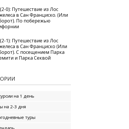
(2-0): Путешествие из Лос
желеса в Сан Франциско. (Или
борот). По побережью
ифорнии
(2-1): Путешествие из Лос
желеса в Сан Франциско (Или
борот). С посещением Парка
емити и Парка Секвой
ГОРИИ
курсии на 1 день
ы на 2-3 дня
годневные туры
ендарь