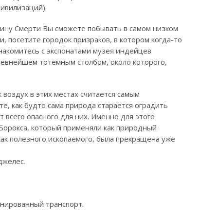
ивилизаций).
ину Смерти Вы сможете побывать в самом низком
, посетите городок призраков, в котором когда-то
накомитесь с экспонатами музея индейцев
евнейшем тотемным столбом, около которого,
к воздух в этих местах считается самым
е, как будто сама природа старается оградить
 всего опасного для них. Именно для этого
Борокса, который применяли как природный
 как полезного ископаемого, была прекращена уже
джелес.
нированный транспорт.