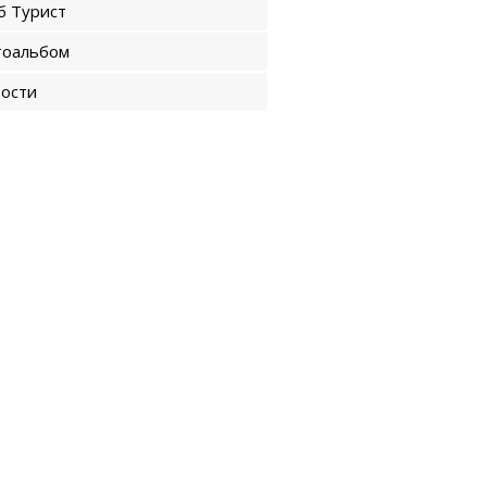
б Турист
оальбом
ости