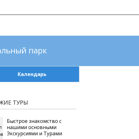
852 | e-mail: CLTravelusa@gmail.com
КОМПАНИЯ
КОНТАКТЫ
нальный парк
Календарь
ЖИЕ ТУРЫ
Быстрое знакомство с
нашими основными
Экскурсиями и Турами