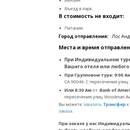
Бензин.
Въезд в парк.
В стоимость не входит:
Питание.
Город отправления:
Лос Анд
Места и время отправлен
При Индивидуальном туре
Вашего отеля или любого 
При Групповом туре: 9:00
А
CA 90046. С пересечения улиц Fo
Или
8:30
Ам
от:
Bank of Amer
пересечения улиц Woodman Ave
Вы можете
заказать
Трансфер
к
заказа
.
При заказе у нас Индивидуаль