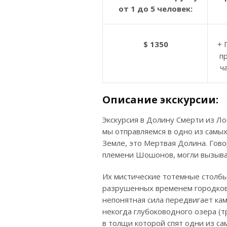
от 1 до 5 человек:
$ 1350
+ 
пр
ч
Описание экскурсии:
Экскурсия в Долину Смерти из Л
мы отправляемся в одно из самых
Земле, это Мертвая Долина. Го
племени Шошонов, могли вызыват
Их мистические тотемные столбы
разрушенных временем городков 
непонятная сила передвигает ка
некогда глубоководного озера (
в толщи которой спят одни из с