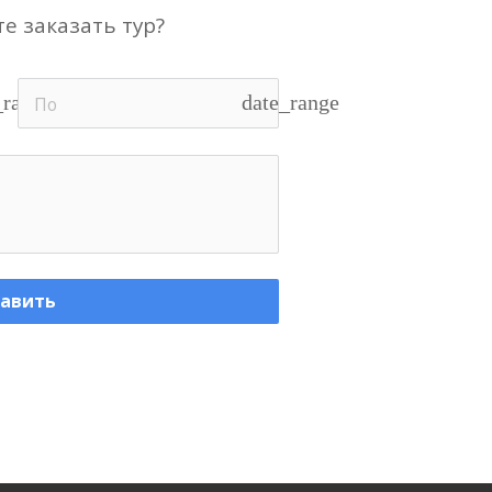
е заказать тур?
_range
date_range
авить