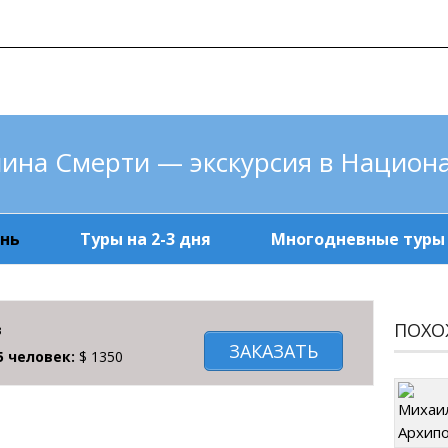
Тел: +1-310-490-4
ГЛАВНАЯ
ЭКСКУРСИИ И ТУРЫ
ФОТОАЛЬБОМ
олина Смерти — экскурсия в Нацио
ень
Туры на 2-3 дня
Многодневные туры
ПОХО
в
ЗАКАЗАТЬ
5 человек:
$ 1350