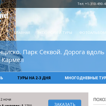
Тел: +1-310-490-4
ГЛАВНАЯ
ЭКСКУРСИИ И ТУРЫ
ФОТОАЛЬБОМ
анциско. Парк Секвой. Дорога вдоль 
. Кармел
НЬ
ТУРЫ НА 2-3 ДНЯ
МНОГОДНЕВНЫЕ ТУ
ПОХО
 2 ночи
ЗАКАЗАТЬ
о 5 человек:
$ 2700