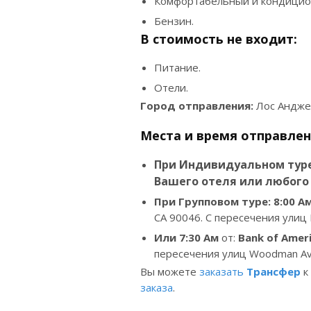
Комфортабельный и кондицио
Бензин.
В стоимость не входит:
Питание.
Отели.
Город отправления:
Лос Андже
Места и время отправлен
При Индивидуальном туре
Вашего отеля или любого 
При Групповом туре: 8:00
А
CA 90046. С пересечения улиц Fo
Или
7:30
Ам
от:
Bank of Amer
пересечения улиц Woodman Ave
Вы можете
заказать
Трансфер
к
заказа
.