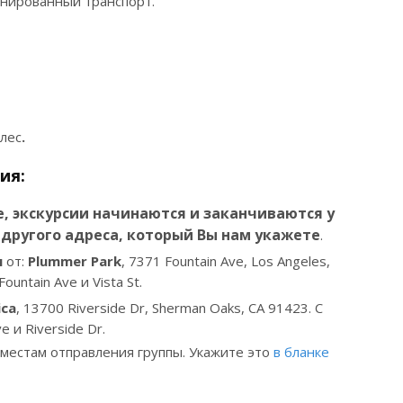
нированный транспорт.
лес
.
ия:
, экскурсии начинаются и заканчиваются у
другого адреса, который Вы нам укажете
.
м
от:
Plummer Park
, 7371 Fountain Ave, Los Angeles,
untain Ave и Vista St.
ica
, 13700 Riverside Dr, Sherman Oaks, CA 91423. С
 и Riverside Dr.
 местам отправления группы. Укажите это
в бланке