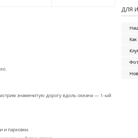
ДЛЯ 
Наш
Как
Клу
Фот
ко.
Нов
мотрим знаменитую дорогу вдоль океана — 1-ый
и и парковки.