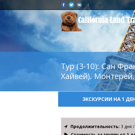
Тур (3-10): Сан Фр
Хайвей). Монтерей
ЭКСКУРСИИ НА 1 ДЕ
Продолжительность:
3 дня /
Стоимость за группу от 1 д