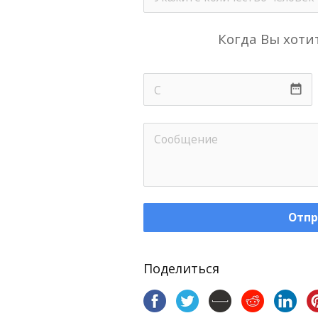
Когда Вы хотит
date_range
Отпр
Поделиться