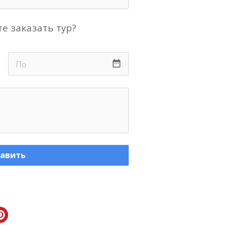
е заказать тур?
date_range
авить