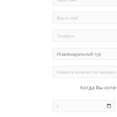
Когда Вы хотит
date_range