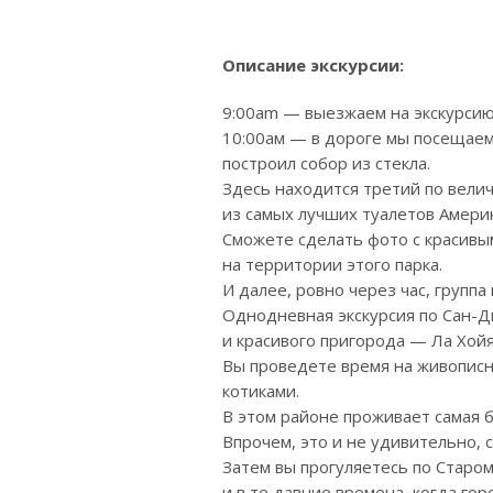
Описание экскурсии:
9:00am — выезжаем на экскурсию
10:00ам — в дороге мы посещаем
построил собор из стекла.
Здесь находится третий по вели
из самых лучших туалетов Амери
Сможете сделать фото с красив
на территории этого парка.
И далее, ровно через час, группа
Однодневная экскурсия по Сан-Ди
и красивого пригорода — Ла Хойя
Вы проведете время на живописн
котиками.
В этом районе проживает самая б
Впрочем, это и не удивительно, с
Затем вы прогуляетесь по Старом
и в те давние времена, когда го