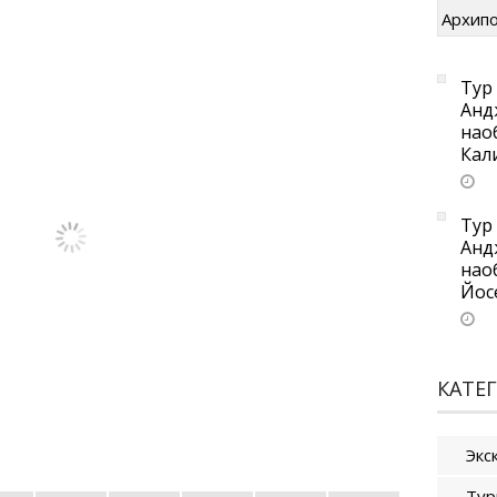
Тур 
Анд
нао
Кал
Тур 
Анд
нао
Йос
КАТЕ
Экс
Тур