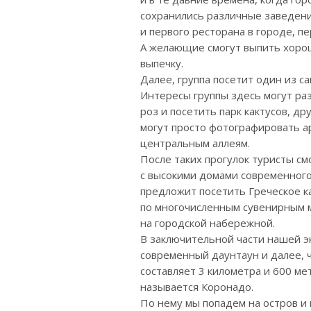
сохранились различные заведения
и первого ресторана в городе, п
А желающие смогут выпить хорош
выпечку.
Далее, группа посетит один из с
Интересы группы здесь могут раз
роз и посетить парк кактусов, др
могут просто фотографировать ар
центральным аллеям.
После таких прогулок туристы см
с высокими домами современного 
предложит посетить Греческое ка
по многочисленным сувенирным 
на городской набережной.
В заключительной части нашей эк
современный даунтаун и далее, 
составляет 3 километра и 600 ме
называется Коронадо.
По нему мы попадем на остров и 