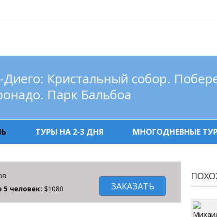
Тел: +1-310-490-4
ГЛАВНАЯ
ЭКСКУРСИИ И ТУРЫ
ФОТОАЛЬБОМ
ан-Диего: Кристальный собор. Побер
ронадо. Парк Бальбоа
НЬ
ТУРЫ НА 2-3 ДНЯ
МНОГОДНЕВНЫЕ ТУ
ПОХО
ов
ЗАКАЗАТЬ
о 5 человек:
$1080