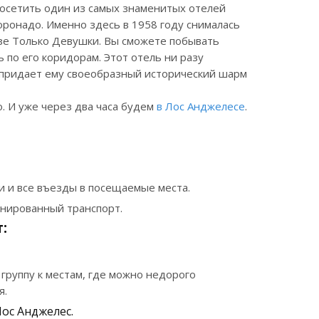
посетить один из самых знаменитых отелей
ронадо. Именно здесь в 1958 году снималась
зе Только Девушки. Вы сможете побывать
ь по его коридорам. Этот отель ни разу
о придает ему своеобразный исторический шарм
. И уже через два часа будем
в Лос Анджелесе
.
и и все въезды в посещаемые места.
нированный транспорт.
:
группу к местам, где можно недорого
я.
ос Анджелес.