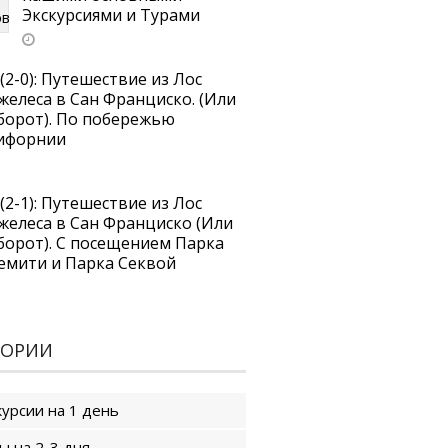
Экскурсиями и Турами
(2-0): Путешествие из Лос
желеса в Сан Франциско. (Или
борот). По побережью
ифорнии
(2-1): Путешествие из Лос
желеса в Сан Франциско (Или
борот). С посещением Парка
емити и Парка Секвой
ГОРИИ
курсии на 1 день
ы на 2-3 дня