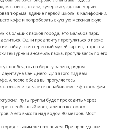
, магазины, отели, кучерские, здание мэрии
ервая тюрьма, здание первой школы в Калифорнии.
его кофе и попробовать вкусную мексиканскую
амых больших парков города, это Бальбоа парк.
делиться. Одни предпочтут прогуляться в парке
угие зайдут в интересный музей картин, а третьи
хитектурный ансамбль парка, прогуливаясь по его
огут пообедать на берегу залива, рядом
даунтауна Сан Диего. Для этого гид вам
фе. А после обеда вы прогуляетесь
магазинам и сделаете незабываемые фотографии
скурсии, путь группы будет проходить через
через необычный мост, длинна которого
тров. А его высота над водой 90 метров. Мост
в город с таким же названием. При проведении