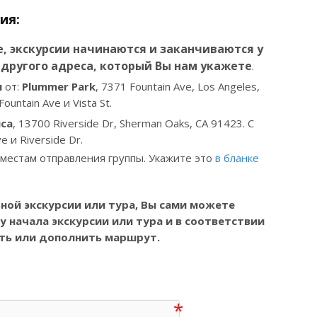
ия:
, экскурсии начинаются и заканчиваются у
другого адреса, который Вы нам укажете
.
м
от:
Plummer Park
, 7371 Fountain Ave, Los Angeles,
untain Ave и Vista St.
ica
, 13700 Riverside Dr, Sherman Oaks, CA 91423. С
 и Riverside Dr.
 местам отправления группы. Укажите это
в бланке
ной экскурсии или тура, Вы
сами можете
 начала экскурсии или тура и в соответствии
ть или дополнить маршрут.