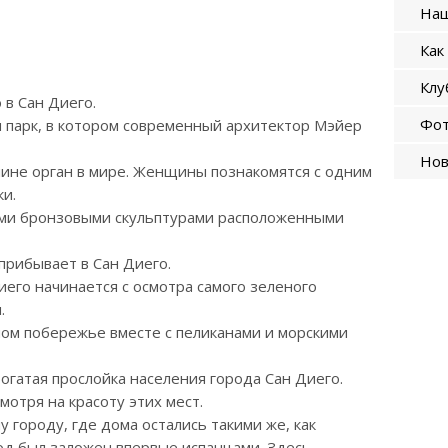
Наш
Как
Клу
 в Сан Диего.
Фот
 парк, в котором современный архитектор Мэйер
Нов
чине орган в мире. Женщины познакомятся с одним
ки.
ыми бронзовыми скульптурами расположенными
 прибывает в Сан Диего.
его начинается с осмотра самого зеленого
.
ом побережье вместе с пеликанами и морскими
огатая прослойка населения города Сан Диего.
мотря на красоту этих мест.
у городу, где дома остались такими же, как
род был заложен впервые испанцами. Здесь