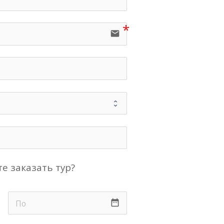
email
е заказать тур?
date_range