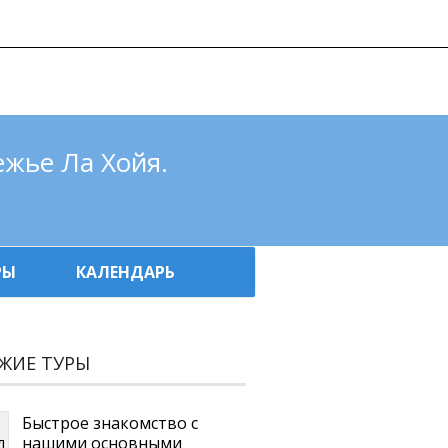
852 | e-mail: CLTravelusa@gmail.com
КОМПАНИЯ
КОНТАКТЫ
ежье Ла Хойя.
РЫ
КАЛЕНДАРЬ
ЖИЕ ТУРЫ
Быстрое знакомство с
нашими основными