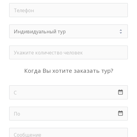
Когда Вы хотите заказать тур?
date_range
date_range