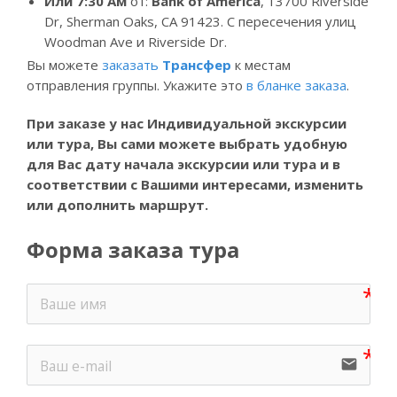
Или
7:30
Ам
от:
Bank of America
, 13700 Riverside
Dr, Sherman Oaks, CA 91423. С пересечения улиц
Woodman Ave и Riverside Dr.
Вы можете
заказать
Трансфер
к местам
отправления группы. Укажите это
в бланке заказа
.
При заказе у нас Индивидуальной экскурсии
или тура, Вы
сами можете выбрать удобную
для Вас дату начала экскурсии или тура и в
соответствии с Вашими интересами, изменить
или дополнить маршрут.
Форма заказа тура
email