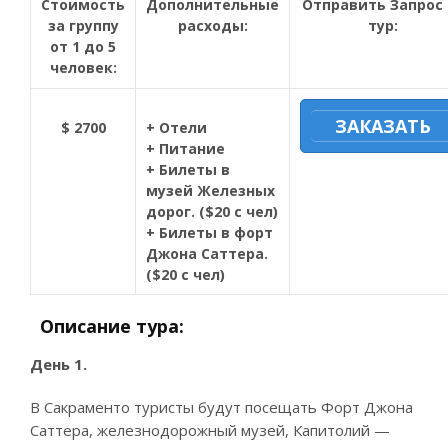
Стоимость
Дополнительные
Отправить Запрос 
за группу
расходы:
тур:
от 1 до 5
человек:
ЗАКАЗАТЬ
$ 2700
+ Отели
+ Питание
+
Билеты в
музей Железных
дорог. ($20 с чел)
+ Билеты в форт
Джона
Саттера
.
($20 с чел)
Описание тура:
День 1.
В Сакраменто туристы будут посещать Форт Джона
С
а
ттера
, железнодорожный музей, Капитолий —