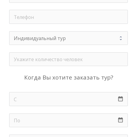
Когда Вы хотите заказать тур?
date_range
date_range